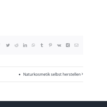
Facebook
Twitter
Reddit
LinkedIn
WhatsApp
Tumblr
Pinterest
Vk
Xing
E-
Mail
Naturkosmetik selbst herstellen