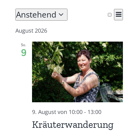
Anstehend
Verans
Veransta
Liste
Suche
Ansich
Datum
Such-
August 2026
Naviga
und
wählen.
Ansichte
So.
9
9. August von 10:00
-
13:00
Kräuterwanderung