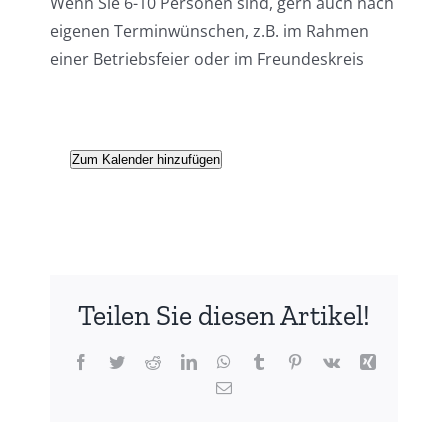
Wenn Sie 6-10 Personen sind, gern auch nach
eigenen Terminwünschen, z.B. im Rahmen
einer Betriebsfeier oder im Freundeskreis
Zum Kalender hinzufügen
Teilen Sie diesen Artikel!
Facebook
Twitter
Reddit
LinkedIn
WhatsApp
Tumblr
Pinterest
Vk
Xing
E-
Mail