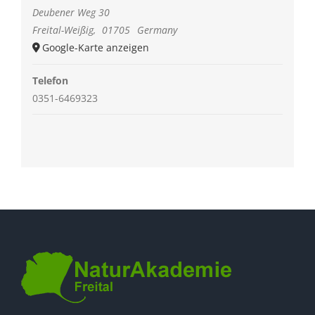
Deubener Weg 30
Freital-Weißig
,
01705
Germany
Google-Karte anzeigen
Telefon
0351-6469323