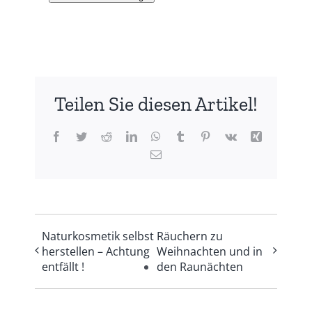
Teilen Sie diesen Artikel!
Facebook
Twitter
Reddit
LinkedIn
WhatsApp
Tumblr
Pinterest
Vk
Xing
E-
Mail
Naturkosmetik selbst
Räuchern zu
herstellen – Achtung
Weihnachten und in
entfällt !
den Raunächten